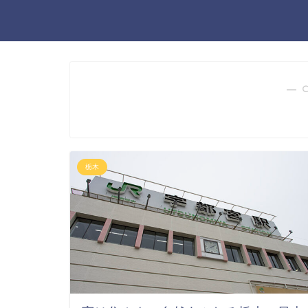
― 
栃木