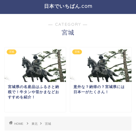
日本でいちばん.com
― CATEGORY ―
宮城
宮城
宮城
宮城県の名産品はふるさと納
意外な？納得の？宮城県には
税で！牛タンや笹かまなどお
日本一がたくさん！
すすめを紹介！
HOME
東北
宮城