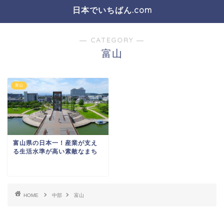
日本でいちばん.com
― CATEGORY ―
富山
富山
富山県の日本一！産業が支え
る生活水準が高い素敵なまち
HOME
中部
富山