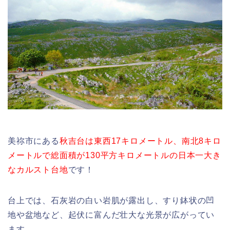
美祢市にある
秋吉台は東西17キロメートル、南北8キロ
メートルで総面積が130平方キロメートルの日本一大き
なカルスト台地
です！
台上では、石灰岩の白い岩肌が露出し、すり鉢状の凹
地や盆地など、起伏に富んだ壮大な光景が広がってい
ます。