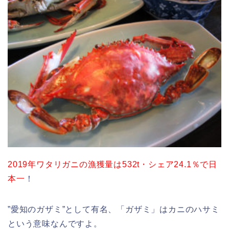
2019年ワタリガニの漁獲量は532t・シェア24.1％で日
本一
！
”愛知のガザミ”として有名、「ガザミ」はカニのハサミ
という意味なんですよ。