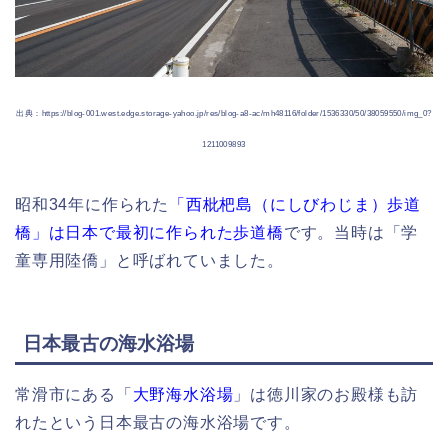
出典：https://blog-001.west.edge.storage-yahoo.jp/res/blog-a8-ac/mh48116/folder/1536330/50/38059550/img_0?
1211009893
昭和34年に作られた
「西枇杷島（にしびわじま）歩道
橋」は日本で最初に作られた歩道橋
です。当時は「学
童専用陸僑」と呼ばれていました。
日本最古の海水浴場
常滑市にある「
大野海水浴場
」は徳川家のお殿様も訪
れたという日本最古の海水浴場です。