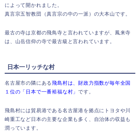
によって開かれました。
真言宗五智教団（真言宗の中の一派）の大本山です。
最古の寺は京都の飛鳥寺と言われていますが、鳳来寺
は、
山岳信仰の寺で最古級
と言われています。
日本一リッチな村
名古屋市の隣にある
飛島村は、財政力指数が毎年全国
１位の「日本で一番裕福な村」
です。
飛島村には貿易港である名古屋港を拠点にトヨタや川
崎重工など日本の主要な企業も多く、自治体の収益も
潤っています。